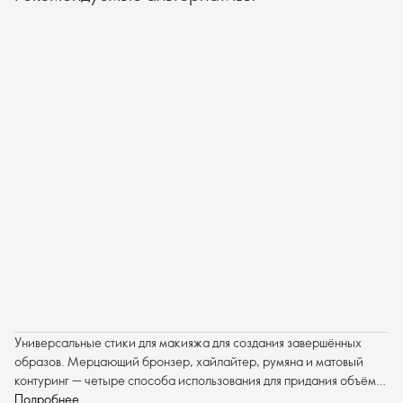
Универсальные стики для макияжа для создания завершённых
образов. Мерцающий бронзер, хайлайтер, румяна и матовый
контуринг — четыре способа использования для придания объёма
макияжу глаз, губ и лица.
Подробнее