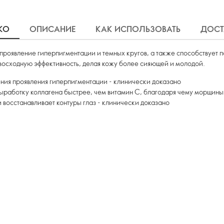
КО
ОПИСАНИЕ
КАК ИСПОЛЬЗОВАТЬ
ДОСТ
проявление гиперпигментации и темных кругов, а также способствует 
восходную эффективность, делая кожу более сияющей и молодой.
шения проявления гиперпигментации - клинически доказано
выработку коллагена быстрее, чем витамин С, благодаря чему морщин
и восстанавливает контуры глаз - клинически доказано