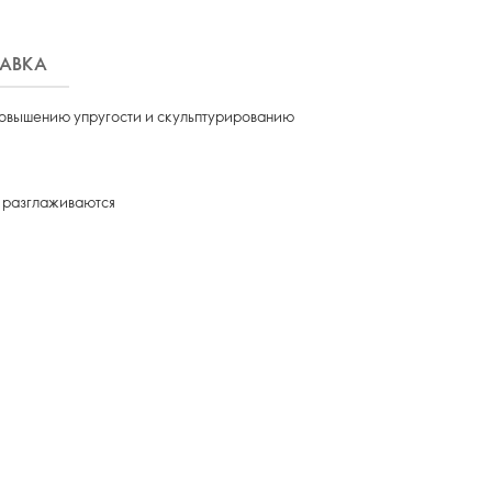
АВКА
повышению упругости и скульптурированию
ы разглаживаются