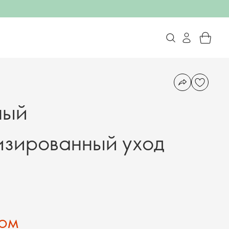
ный
изированный уход
Сом