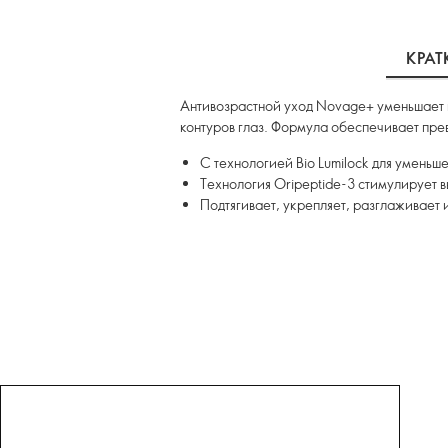
КРАТ
Антивозрастной уход Novage+ уменьшает 
контуров глаз. Формула обеспечивает пре
С технологией Bio Lumilock для умень
Технология Oripeptide-3 стимулирует 
Подтягивает, укрепляет, разглаживает 