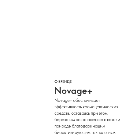
О БРЕНДЕ
Novage+
Novage+ обеспечивает
эффективность космецевтических
средств, оставаясь при этом
бережным по отношению к коже и
природе благодаря нашим
биоактивирующим технологиям,