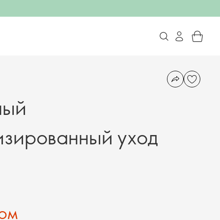
ный
изированный уход
Сом