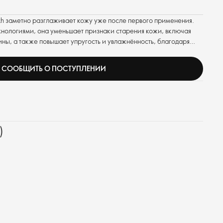
h заметно разглаживает кожу уже после первого применения.
нологиями, она уменьшает признаки старения кожи, включая
ы, а также повышает упругость и увлажнённость, благодаря
лодой и сияющей.
СООБЩИТЬ О ПОСТУПЛЕНИИ
)