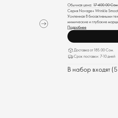
Обычная цена:
17 400.00 Сом
Серия Novage+ Wrinkle Smoot
Усиленная 8 биоактивными тех
мимические и глубокие морщин
чему кожа выглядит более мо
Подробнее
Доставка от 185.00 Сом.
Срок поставки: 7-10 дней
В набор входят (5