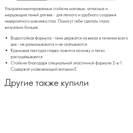
Ультрапигментированные стойкие матовые, атласные и
мерцающие теней для век - для лёгкого и удобного создания
невероятного макияжа глаз. Помогут тебе сделать глаза
визуально больше.
Водостойкая формула - тени держатся на веках в течение всего
дня - не размазываются и не скатываются
Кремовая текстура гладко ложится на кожу и легко
растушёвывается
Стойкие благодаря специальной эластичной формуле 2-в-1.
Содержат ухаживающий витамин Е
Другие также купили