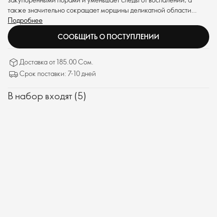
также значительно сокращает морщины деликатной области
вокруг глаз. Формула обеспечивает превосходную эффективность,
Подробнее
делая кожу более упругой.
СООБЩИТЬ О ПОСТУПЛЕНИИ
Доставка от 185.00 Сом.
Срок поставки: 7-10 дней
В набор входят (5)