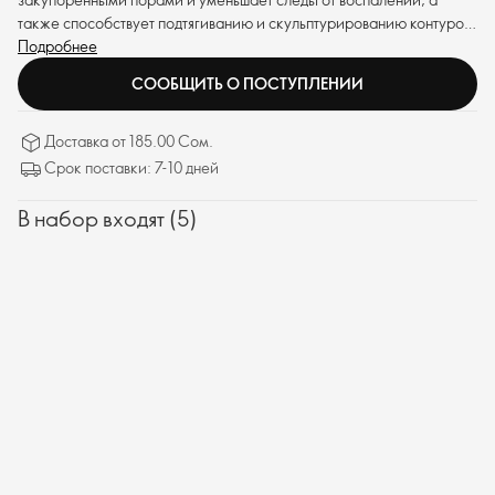
также способствует подтягиванию и скульптурированию контуров
глаз. Формула обеспечивает превосходную эффективность, делая
Подробнее
кожу более упругой.
СООБЩИТЬ О ПОСТУПЛЕНИИ
Доставка от 185.00 Сом.
Срок поставки: 7-10 дней
В набор входят (5)