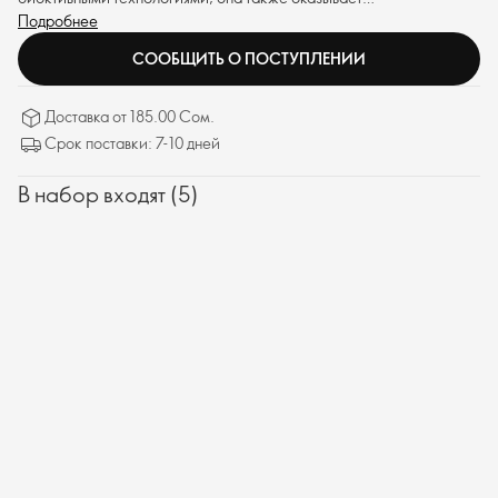
омолаживающее действие: разглаживает морщины и укрепляет
Подробнее
защитный барьер кожи. Заметный результат при регулярном
СООБЩИТЬ О ПОСТУПЛЕНИИ
использовании уже через 2 недели.
Доставка от 185.00 Сом.
Срок поставки: 7-10 дней
В набор входят (5)