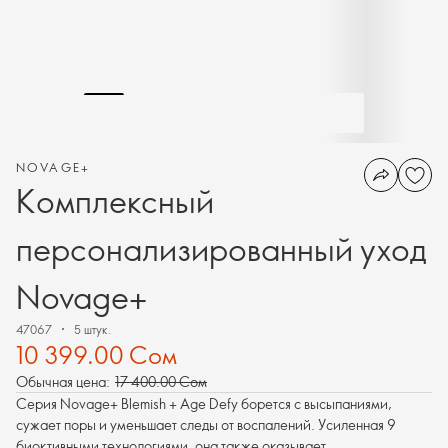
NOVAGE+
Комплексный
персонализированный уход
Novage+
47067
5 штук.
10 399.00 Сом
Обычная цена:
17 400.00 Сом
Серия Novage+ Blemish + Age Defy борется с высыпаниями,
сужает поры и уменьшает следы от воспалений. Усиленная 9
биоктивными технологиями, она также оказывает