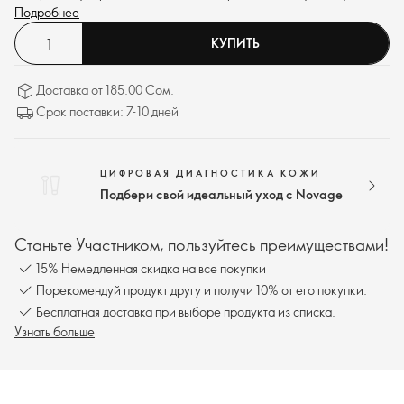
ретинола для достижения оптимального результата, а также в этой
Подробнее
форме он лучше переносится кожей по сравнению с другими
КУПИТЬ
форматами ретинола.
Доставка от 185.00 Сом.
Срок поставки: 7-10 дней
ЦИФРОВАЯ ДИАГНОСТИКА КОЖИ
Подбери свой идеальный уход с Novage
Станьте Участником, пользуйтесь преимуществами!
15% Немедленная скидка на все покупки
Порекомендуй продукт другу и получи 10% от его покупки.
Бесплатная доставка при выборе продукта из списка.
Узнать больше