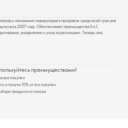
 наград и неизменно лидирующая в продажах среди всей туши для
выпуска в 2007 году. Обеспечивает преимущества 5 в 1,
кручивание, разделение и уход за ресницами. Теперь она
аздничной упаковке.
 пользуйтесь преимуществами!
а все покупки
у и получи 10% от его покупки.
я доставка при выборе продукта из списка.