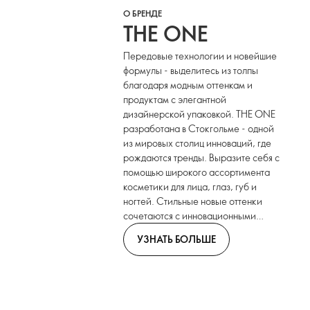
О БРЕНДЕ
THE ONE
Передовые технологии и новейшие
формулы - выделитесь из толпы
благодаря модным оттенкам и
продуктам с элегантной
дизайнерской упаковкой. THE ONE
разработана в Стокгольме - одной
из мировых столиц инноваций, где
рождаются тренды. Выразите себя с
помощью широкого ассортимента
косметики для лица, глаз, губ и
ногтей. Стильные новые оттенки
сочетаются с инновационными
форматами.
УЗНАТЬ БОЛЬШЕ