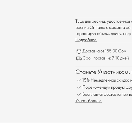
Тушь для ресниц, удостоенная
ресниц Oriflame с момента её 
гарантируя объем, длину, под
доступна в лимитированной пр
Подробнее
Доставка от 185.00 Сом.
Срок поставки: 7-10 дней
Станьте Участником,
15% Немедленная скидка н
Порекомендуй продукт друг
Бесплатна
Узнать больше