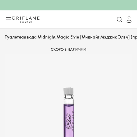
Туалетная вода Midnight Magic Elvie [Миднайт Мэджик Элви] (п
СКОРО В НАЛИЧИИ