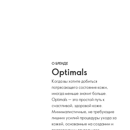
О БРЕНДЕ
Optimals
Когда вы хотите добиться
потрясающего состояния кожи,
иногда меньше значит больше.
Optimals — это простой путь к
счастливой, здоровой коже.
Минималистичные, не требующие
лишних усилий процедуры ухода за
кожей, основанные на создании и
поддержании длительного