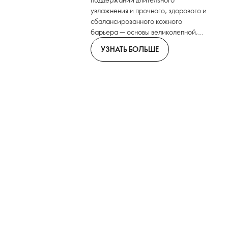
увлажнения и прочного, здорового и
сбалансированного кожного
барьера — основы великолепной,
сияющей кожи. Максимальные
УЗНАТЬ БОЛЬШЕ
результаты с минимальными
усилиями — для вашей лучшей кожи.