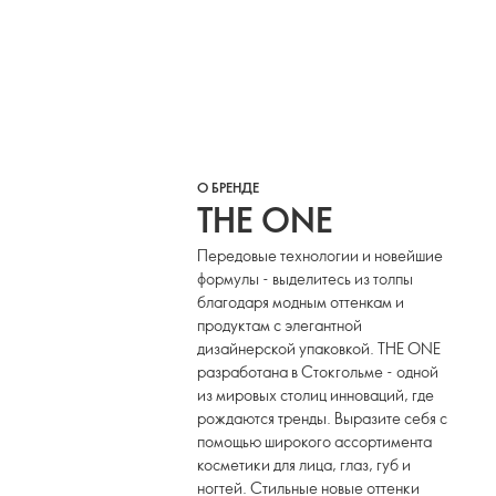
О БРЕНДЕ
THE ONE
Передовые технологии и новейшие
формулы - выделитесь из толпы
благодаря модным оттенкам и
продуктам с элегантной
дизайнерской упаковкой. THE ONE
разработана в Стокгольме - одной
из мировых столиц инноваций, где
рождаются тренды. Выразите себя с
помощью широкого ассортимента
косметики для лица, глаз, губ и
ногтей. Стильные новые оттенки