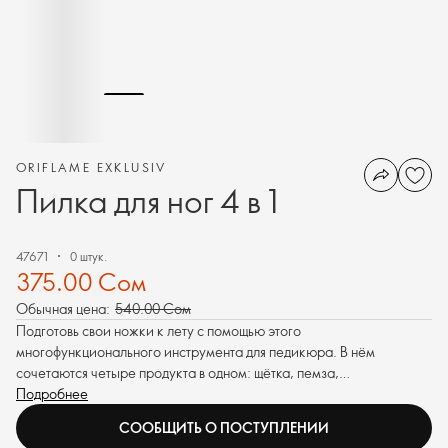
ORIFLAME EXKLUSIV
Пилка для ног 4 в 1
47671
0 штук.
375.00 Сом
Обычная цена:
540.00 Сом
Подготовь свои ножки к лету с помощью этого
многофункционального инструмента для педикюра. В нём
сочетаются четыре продукта в одном: щётка, пемза,
металлическая пилочка и шлифовальная пилочка.
Подробнее
СООБЩИТЬ О ПОСТУПЛЕНИИ