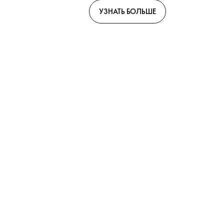
индивидуальностью. Изучите всю
УЗНАТЬ БОЛЬШЕ
коллекцию, создайте свою
парфюмерную коллекцию и
узнайте, почему одного аромата
Top Scents никогда не бывает
достаточно.