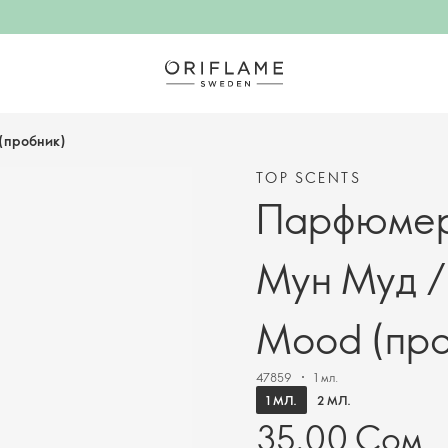
(пробник)
TOP SCENTS
Парфюмерн
Мун Муд /
Mood (про
47859
1 мл.
1 МЛ.
2 МЛ.
35.00 Сом