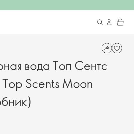
ая вода Топ Сентс
 Top Scents Moon
бник)