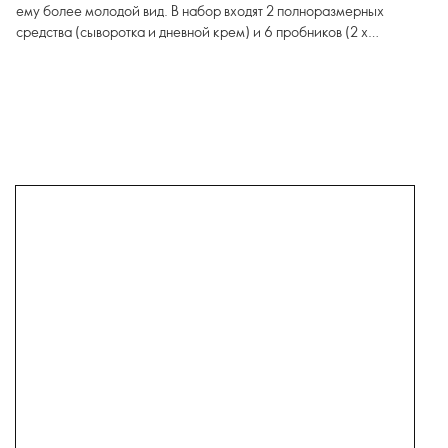
ему более молодой вид. В набор входят 2 полноразмерных
средства (сыворотка и дневной крем) и 6 пробников (2 х
очищающих средства, 2 х крема для век, 2 х ночных крема).