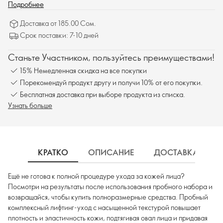
комплексный лифтинг-уход с насыщенной текстурой повышает
Подробнее
плотность и эластичность кожи, подтягивая овал лица и придавая
Доставка от 185.00 Сом.
ему более молодой вид. В набор входят 2 полноразмерных
Срок поставки: 7-10 дней
средства (сыворотка и дневной крем) и 6 пробников (2 х
очищающих средства, 2 х крема для век, 2 х ночных крема).
Станьте Участником, пользуйтесь преимуществами!
15% Немедленная скидка на все покупки
Порекомендуй продукт другу и получи 10% от его покупки.
Бесплатная доставка при выборе продукта из списка.
Узнать больше
КРАТКО
ОПИСАНИЕ
ДОСТАВКА
Ещё не готова к полной процедуре ухода за кожей лица?
Посмотри на результаты после использования пробного набора и
возвращайся, чтобы купить полноразмерные средства. Пробный
комплексный лифтинг-уход с насыщенной текстурой повышает
плотность и эластичность кожи, подтягивая овал лица и придавая