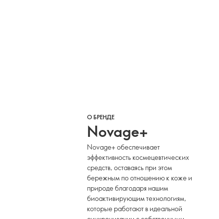
О БРЕНДЕ
Novage+
Novage+ обеспечивает
эффективность космецевтических
средств, оставаясь при этом
бережным по отношению к коже и
природе благодаря нашим
биоактивирующим технологиям,
которые работают в идеальной
синхронизации с собственными