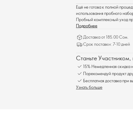
Ещё не готова к полной проце
использования пробного набор
Пробный комплексный уход пр
гиперпигментации и признаки 
Подробнее
(сыворотка и дневной крем) и 
Доставка от 185.00 Сом.
ночных крема).
Срок поставки: 7-10 дней
Станьте Участником,
15% Немедленная скидка н
Порекомендуй продукт друг
Бесплатна
Узнать больше