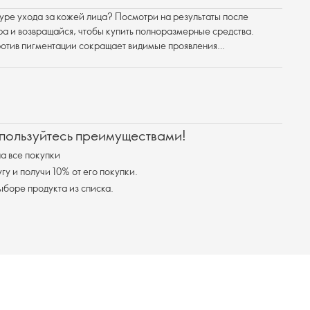
дуре ухода за кожей лица? Посмотри на результаты после
а и возвращайся, чтобы купить полноразмерные средства.
отив пигментации сокращает видимые проявления
старения кожи. В набор входят 2 полноразмерных средства
6 пробников (2 х очищающих средства, 2 х крема для век, 2 х
 пользуйтесь преимуществами!
а все покупки
у и получи 10% от его покупки.
я доставка при выборе продукта из списка.