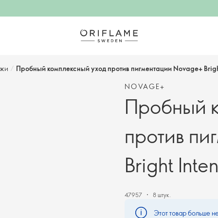
ожи
/
Пробный комплексный уход против пигментации Novage+ Bright
NOVAGE+
Пробный к
против пи
Bright Int
47957
8 штук.
Этот товар больше не