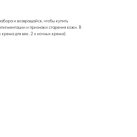
набора и возвращайся, чтобы купить
пигментации и признаки старения кожи. В
 крема для век, 2 х ночных крема).