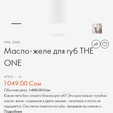
THE ONE
Масло-желе для губ THE
ONE
47972
3 г.
1 049.00 Сом
Обычная цена:
1 400.00 Сом
Какое лето без сочного блеска для губ? Это кристально-голубое
масло-желе, созданное в цвете океана - нелипкое и почти не
ощущается. Оно легко ложится на губы, придавая им сияние и
насыщая влагой.
Подробнее