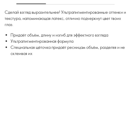
Сделай взгляд выразительнее! Ультрапигментированные оттенки и
текстура, напоминающая латекс, отлично подчеркнут цвет твоих
глаз.
Придаёт объём, длину и изгиб для эффектного взгляда
Ультрапигментированная формула
Специальная щёточка придаёт ресницам объём, разделяя и не
склеивая их