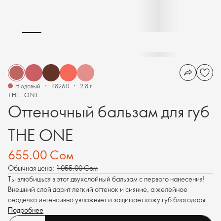
Нюдовый
48260
2.8 г.
THE ONE
Оттеночный бальзам для губ
THE ONE
655.00 Сом
Обычная цена:
1 055.00 Сом
Ты влюбишься в этот двухслойный бальзам с первого нанесения!
Внешний слой дарит легкий оттенок и сияние, а желейное
сердечко интенсивно увлажняет и защищает кожу губ благодаря
SPF 10. Красота в удовольствие!
Подробнее