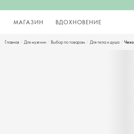
МАГАЗИН
ВДОХНОВЕНИЕ
Главная
/
Для мужчин
/
Выбор по товарам
/
Для тела и душа
/
Чехо