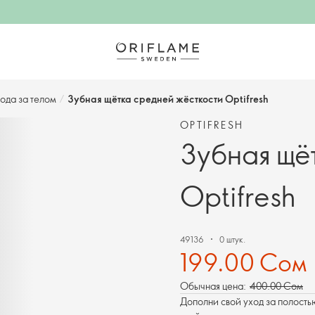
ода за телом
/
Зубная щётка средней жёсткости Optifresh
OPTIFRESH
Зубная щё
Optifresh
49136
0 штук.
199.00 Сом
Обычная цена:
400.00 Сом
Дополни свой уход за полостью