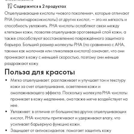
Содержится в 2 продуктах
Отшелушивающие кислоты «нового поколения», которые отличают
PHA (полигидроксикислоты) от других кислот, — это их мягкость и
способность увлажнять. PHA-кислоты ослабляют связи между
клетками кожи, позволяя отшелушивая ороговевший слой кожи, а
также способствуют восстановлению повреждённого защитного
барьера. Больший размер молекулы PHA (по сравнению с AHA,
такими как молочная или гликолевая кислота) означает, что они
проникают в кожу с меньшей скоростью, поэтому они меньше
раздражают кожу.
Польза для красоты
Мягко отшелушивает: разглаживает и улучшает тон и текстуру
кожи за счет отшелушивания, осветления кожи и
омолаживающего эффекта. Поскольку молекула PHA-кислоты
проникает в кожу медленнее, она также мягче воздействует на
нее.
Увлажняет: в отличие от большинства других отшелушивающих
кислот, PHA-кислоты притягивают и удерживают влагу, что
усиливает барьерную функцию кожи.
Защищает от антиоксидантов: помогает защитить кожу