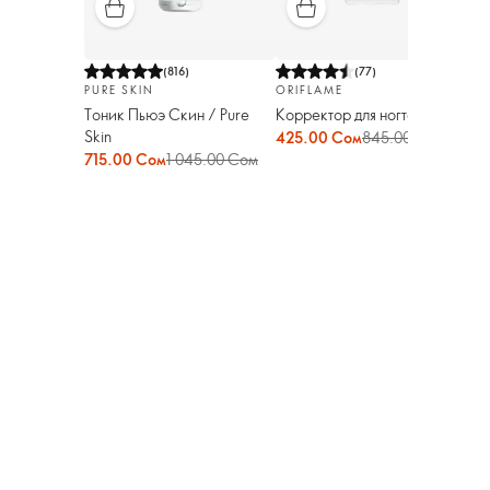
(
816
)
(
77
)
PURE SKIN
ORIFLAME
Тоник Пьюэ Скин / Pure
Корректор для ногтей
Skin
425.00 Сом
845.00 Сом
715.00 Сом
1 045.00 Сом