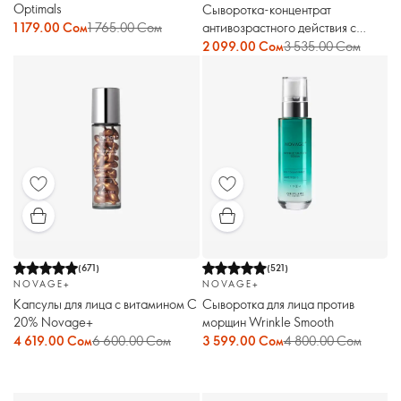
Optimals
Сыворотка-концентрат
антивозрастного действия с
1 179.00 Сом
1 765.00 Сом
ретинолом Novage+
2 099.00 Сом
3 535.00 Сом
(
671
)
(
521
)
NOVAGE+
NOVAGE+
Капсулы для лица с витамином С
Сыворотка для лица против
20% Novage+
морщин Wrinkle Smooth
4 619.00 Сом
6 600.00 Сом
3 599.00 Сом
4 800.00 Сом