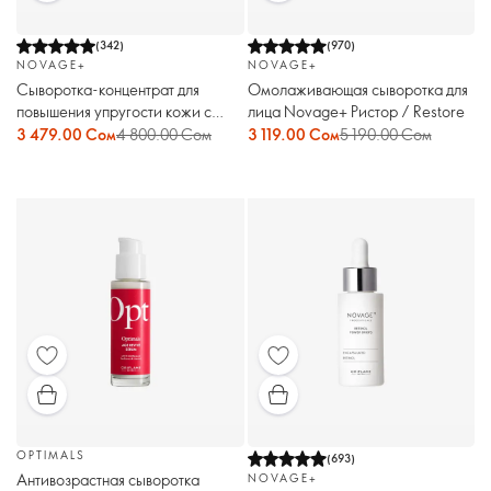
(
342
)
(
970
)
NOVAGE+
NOVAGE+
Сыворотка-концентрат для
Омолаживающая сыворотка для
повышения упругости кожи с
лица Novage+ Ристор / Restore
пептидами Novage+
3 479.00 Сом
4 800.00 Сом
3 119.00 Сом
5 190.00 Сом
OPTIMALS
(
693
)
Антивозрастная сыворотка
NOVAGE+