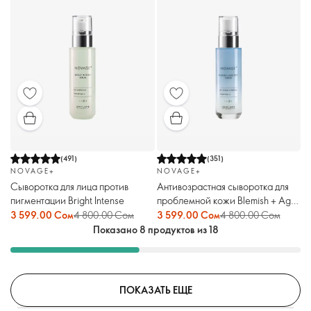
(
491
)
(
351
)
NOVAGE+
NOVAGE+
Сыворотка для лица против
Антивозрастная сыворотка для
пигментации Bright Intense
проблемной кожи Blemish + Age
Defy
3 599.00 Сом
4 800.00 Сом
3 599.00 Сом
4 800.00 Сом
Показано 8 продуктов из 18
ПОКАЗАТЬ ЕЩЕ