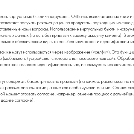
ать виртуальные бьюти-инструменты Oriflame, включая анализ кожи и 
позволяют получать рекомендации по продуктам, подходящим именно дл
оставленные нами вопросы. Использование виртуальных бьюти-инструмен
альных данных (то есть без привязки к вашему аккаунту клиента). В эт
ельно в обезличенном виде, то есть без возможности идентификации в
также могут использоваться через изображение («селфи»). Эта функци
о (мобильного) устройства, с которого вы посещаете наш сайт. Обра
страктно позволяют идентифицировать вас, используются исключительн
ут содержать биометрические признаки (например, расположение глаз
 мы рассматриваем такие данные как особо чувствительные. Соответст
ой момент отозвать согласие ,например, отменив процесс с дальнейши
е дадите согласие).