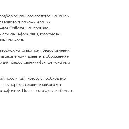
подбор тонального средства, на нашем
я вашего типа кожи и ваших
тов Oriflame, как правило,
ом случае информация, которую вы
ашей личности.
я возможна только при предоставлении
батываемые нами данные изображения и
о для предоставления функции анализа
, носа и т.д.), которые необходимо
венно, перед созданием снимка мы
м эффектом. После этого функция больше