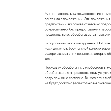
Мы предлагаем вам возможность использов
сайте или в приложении. Эти приложения 
предпочтений, на основе ответов на пред
осуществляется без предоставления персон
предоставляете, обрабатывается исключит
Виртуальные бьюти-инструменты Oriflame 
нами доступа к фронтальной камере вашег
содержащиеся в них признаки, которые аб
кожи.
Поскольку обработанные изображения мог
обрабатывать для предоставления услуги,
получаем ваше согласие. Вы можете в люб
не будет доступна (если только вы снова н