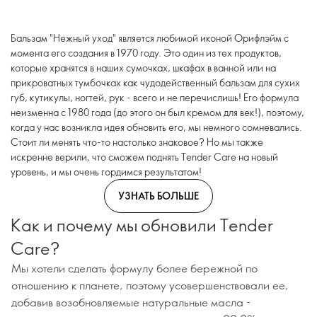
Бальзам "Нежный уход" является любимой иконой Орифлэйм с
момента его создания в 1970 году. Это один из тех продуктов,
которые хранятся в наших сумочках, шкафах в ванной или на
прикроватных тумбочках как чудодейственный бальзам для сухих
губ, кутикулы, ногтей, рук - всего и не перечислишь! Его формула
неизменна с 1980 года (до этого он был кремом для век!), поэтому,
когда у нас возникла идея обновить его, мы немного сомневались.
Стоит ли менять что-то настолько знаковое? Но мы также
искренне верили, что сможем поднять Tender Care на новый
уровень, и мы очень гордимся результатом!
УЗНАТЬ БОЛЬШЕ
Как и почему мы обновили Tender
Care?
Мы хотели сделать формулу более бережной по
отношению к планете, поэтому усовершенствовали ее,
добавив возобновляемые натуральные масла -