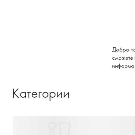
Добро по
сможете 
информац
Категории