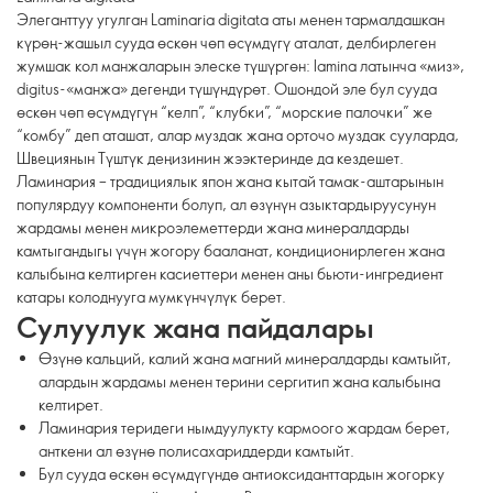
Элеганттуу угулган Laminaria digitata аты менен тармалдашкан
күрөң-жашыл сууда өскөн чөп өсүмдүгү аталат, делбирлеген
жумшак кол манжаларын элеске түшүргөн: lamina латынча «миз»,
digitus-«манжа» дегенди түшүндүрөт. Ошондой эле бул сууда
өскөн чөп өсүмдүгүн “келп”, “клубки”, “морские палочки” же
“комбу” деп аташат, алар муздак жана орточо муздак сууларда,
Швециянын Түштүк деңизинин жээктеринде да кездешет.
Ламинария – традициялык япон жана кытай тамак-аштарынын
популярдуу компоненти болуп, ал өзүнүн азыктардыруусунун
жардамы менен микроэлеметтерди жана минералдарды
камтыгандыгы үчүн жогору бааланат, кондиционирлеген жана
калыбына келтирген касиеттери менен аны бьюти-ингредиент
катары колоднууга мумкүнчүлүк берет.
Сулуулук жана пайдалары
Өзүнө кальций, калий жана магний минералдарды камтыйт,
алардын жардамы менен терини сергитип жана калыбына
келтирет.
Ламинария теридеги нымдуулукту кармоого жардам берет,
анткени ал өзүнө полисахариддерди камтыйт.
Бул сууда өскөн өсүмдүгүндө антиоксиданттардын жогорку