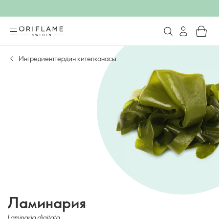
Ингредиенттердин китепканасы
Ламинария
Laminaria digitata