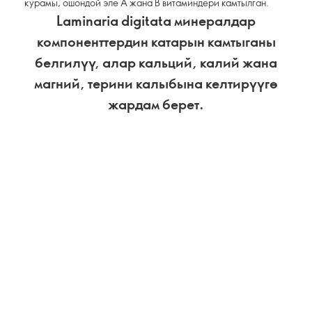
курамы, ошондой эле А жана В витаминдери камтылган.
Laminaria digitata минералдар
компоненттердин катарын камтыганы
белгилүү, алар кальций, калий жана
магний, терини калыбына келтирүүгө
жардам берет.