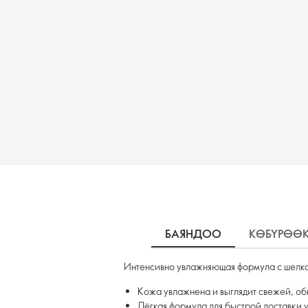
БАЯНДОО
КӨБҮРӨӨ
Интенсивно увлажняющая формула с шелко
Кожа увлажнена и выглядит свежей, о
Лёгкая формула для быстрой доставки 