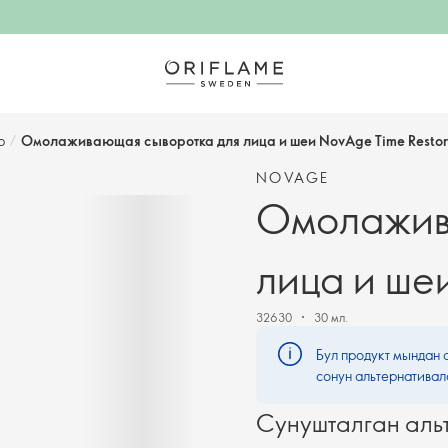
р
/
Омолаживающая сыворотка для лица и шеи NovAge Time Resto
NOVAGE
Омолажив
лица и ше
32630
30 мл.
Бул продукт мындан 
сонун альтернативал
Сунушталган аль