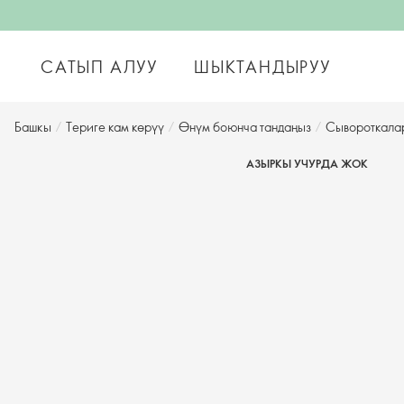
САТЫП АЛУУ
ШЫКТАНДЫРУУ
Башкы
/
Териге кам көрүү
/
Өнүм боюнча тандаңыз
/
Сывороткала
АЗЫРКЫ УЧУРДА ЖОК