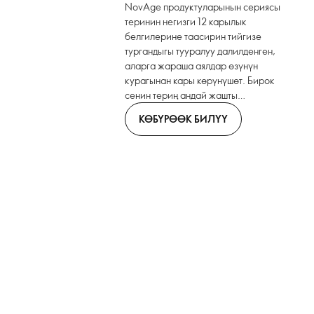
NovAge продуктуларынын сериясы
теринин негизги 12 карылык
белгилерине таасирин тийгизе
тургандыгы тууралуу далилденген,
аларга жараша аялдар өзүнүн
курагынан кары көрүнүшөт. Бирок
сенин териң андай жашты
аныктабашы керек! Сен өзүндү
КӨБҮРӨӨК БИЛҮҮ
канча жашта деп элестеткиң келсе,
жана ошондой көрүнүүнү кааласаң,
NovAge сериясынын
продуктуларынын арасынан өзүңдүн
линейкаңды танда.