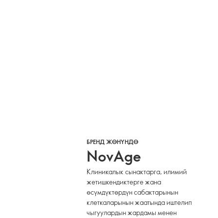
БРЕНД ЖӨНҮНДӨ
NovAge
Клиникалык сынактарга, илимий
жетишкендиктерге жана
өсүмдүктөрдүн сабактарынын
клеткаларынын жаатында иштелип
чыгуулардын жардамы менен