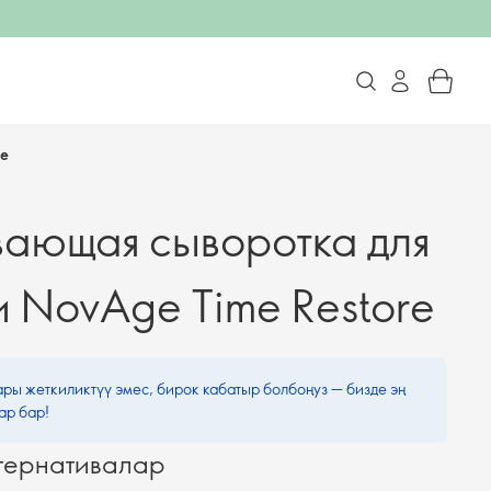
re
ающая сыворотка для
и NovAge Time Restore
ары жеткиликтүү эмес, бирок кабатыр болбоңуз — бизде эң
ар бар!
тернативалар