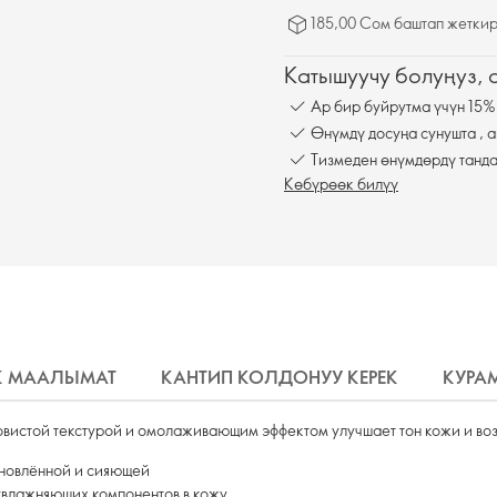
185,00 Сом баштап жеткир
Катышуучу болуңуз,
Ар бир буйрутма үчүн 15%
Өнүмдү досуңа сунушта , а
Тизмеден өнүмдөрдү танда
Көбүрөөк билүү
К МААЛЫМАТ
КАНТИП КОЛДОНУУ КЕРЕК
КУРА
вистой текстурой и омолаживающим эффектом улучшает тон кожи и воз
бновлённой и сияющей
увлажняющих компонентов в кожу