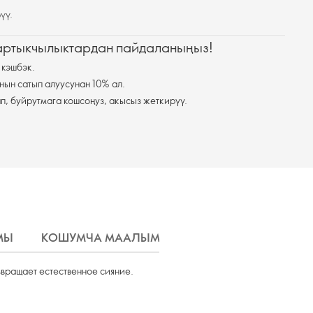
үү.
 артыкчылыктардан пайдаланыңыз!
 кэшбэк.
нын сатып алуусунан 10% ал.
п, буйрутмага кошсоңуз, акысыз жеткирүү.
МЫ
КОШУМЧА МААЛЫМАТ
ЖЕТКИРҮҮ
вращает естественное сияние.