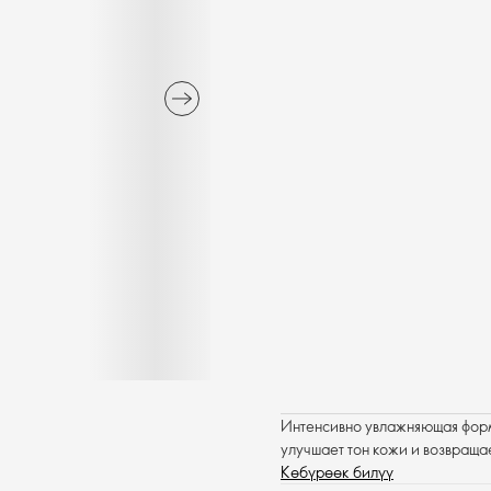
Интенсивно увлажняющая фор
улучшает тон кожи и возвраща
Көбүрөөк билүү