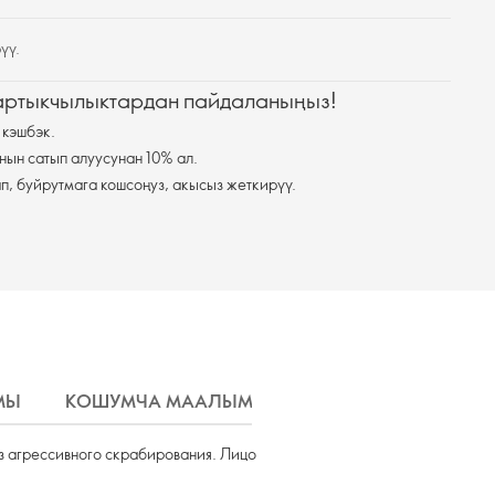
үү.
 артыкчылыктардан пайдаланыңыз!
 кэшбэк.
нын сатып алуусунан 10% ал.
п, буйрутмага кошсоңуз, акысыз жеткирүү.
МЫ
КОШУМЧА МААЛЫМАТ
ЖЕТКИРҮҮ
з агрессивного скрабирования. Лицо