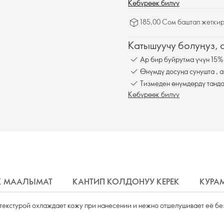
Көбүрөөк билүү
185,00 Сом баштап жеткир
Катышуучу болуңуз,
Ар бир буйрутма үчүн 15%
Өнүмдү досуңа сунушта , а
Тизмеден өнүмдөрдү танда
Көбүрөөк билүү
К МААЛЫМАТ
КАНТИП КОЛДОНУУ КЕРЕК
КУРА
текстурой охлаждает кожу при нанесении и нежно отшелушивает её бе