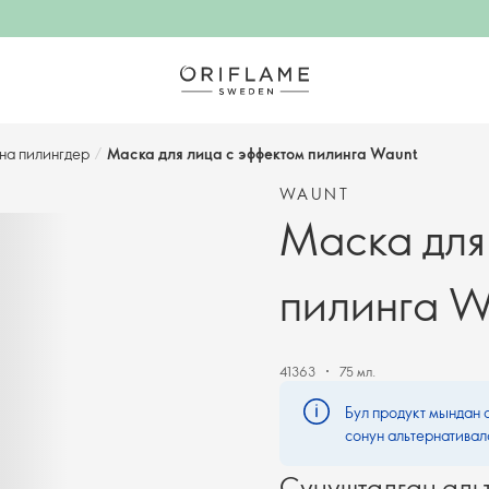
на пилингдер
/
Маска для лица с эффектом пилинга Waunt
WAUNT
Маска для
пилинга W
41363
75 мл.
Бул продукт мындан 
сонун альтернативал
Сунушталган аль