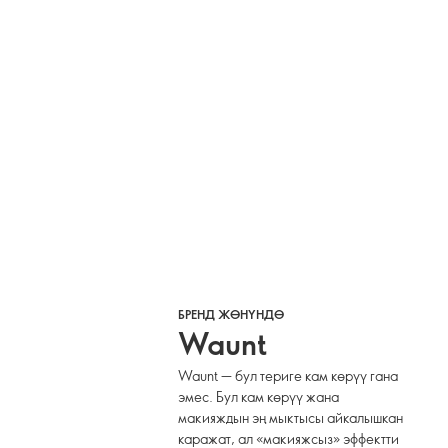
БРЕНД ЖӨНҮНДӨ
Waunt
Waunt — бул териге кам көрүү гана
эмес. Бул кам көрүү жана
макияждын эң мыктысы айкалышкан
каражат, ал «макияжсыз» эффектти