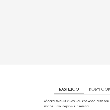
БАЯНДОО
КӨБҮРӨӨ
Маска-пилинг с нежной кремово-гелевой 
после – как персик и светится!