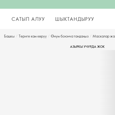
САТЫП АЛУУ
ШЫКТАНДЫРУУ
Башкы
/
Териге кам көрүү
/
Өнүм боюнча тандаңыз
/
Маскалар жа
АЗЫРКЫ УЧУРДА ЖОК