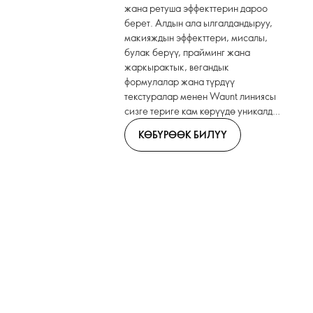
жана ретуша эффекттерин дароо
берет. Алдын ала ылгалдандыруу,
макияждын эффекттери, мисалы,
булак берүү, прайминг жана
жаркырактык, вегандык
формулалар жана түрдүү
текстуралар менен Waunt линиясы
сизге териге кам көрүүдө уникалдуу
тажрыйба жана кемчиликсиз
КӨБҮРӨӨК БИЛҮҮ
жыйынтыктарды тартуулайт.