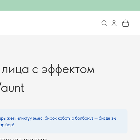
 лица с эффектом
aunt
ары жеткиликтүү эмес, бирок кабатыр болбоңуз — бизде эң
ар бар!
тернативалар