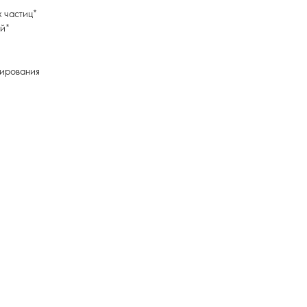
 частиц*
ей*
тирования