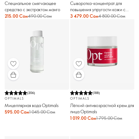
Специальное смягчающее
Сыворотка-концентрат для
средство с экстрактом манго
повышения упругости кожи с
пептидами Novage+
215.00 Сом
490.00 Сом
3 479.00 Сом
4 800.00 Сом
(
206
)
(
188
)
OPTIMALS
OPTIMALS
Мицеллярная вода Optimals
Лёгкий антивозрастной крем для
лица Optimals
595.00 Сом
1 045.00 Сом
1 019.00 Сом
1 795.00 Сом