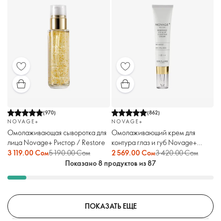
(
970
)
(
862
)
NOVAGE+
NOVAGE+
Омолаживающая сыворотка для
Омолаживающий крем для
лица Novage+ Ристор / Restore
контура глаз и губ Novage+
Ристор / Restore
3 119.00 Сом
5 190.00 Сом
2 569.00 Сом
3 420.00 Сом
Показано 8 продуктов из 87
ПОКАЗАТЬ ЕЩЕ