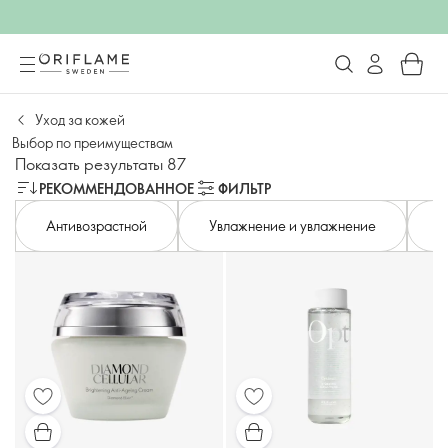
Уход за кожей
Выбор по преимуществам
Показать результаты 87
РЕКОММЕНДОВАННОЕ
ФИЛЬТР
Антивозрастной
Увлажнение и увлажнение
М