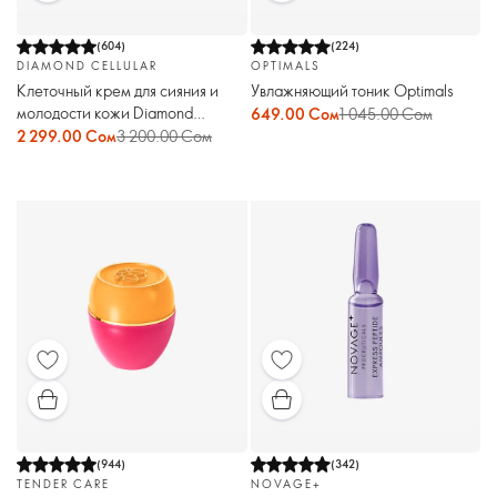
(
604
)
(
224
)
DIAMOND CELLULAR
OPTIMALS
Клеточный крем для сияния и
Увлажняющий тоник Optimals
молодости кожи Diamond
649.00 Сом
1 045.00 Сом
Cellular
2 299.00 Сом
3 200.00 Сом
(
944
)
(
342
)
TENDER CARE
NOVAGE+