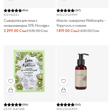
(
854
)
(
267
)
NOVAGE+
WELLOSOPHY
Сыворотка для лица с
Масло-сыворотка Wellosophy –
ниацинамидом 10% Novage+
Упругость и сияние
2 299.00 Сом
3 535.00 Сом
1 819.00 Сом
2 430.00 Сом
(
586
)
(
542
)
LOVE NATURE
WELLOSOPHY