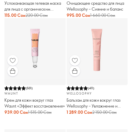
Успокаивающая гелевая маска
Очищающее средство для лица
для лица с органическим
Wellosophy – Сияние и баланс
экстрактом киви Love Nature
115.00 Сом
220.00 Сом
995.00 Сом
1 660.00 Сом
(
501
)
(
411
)
WAUNT
WELLOSOPHY
Крем для кожи вокруг глаз
Бальзам для кожи вокруг глаз
Waunt «Эффект восстановления»
Wellosophy – Увлажнение и
восстановление
939.00 Сом
1 515.00 Сом
1 289.00 Сом
2 150.00 Сом