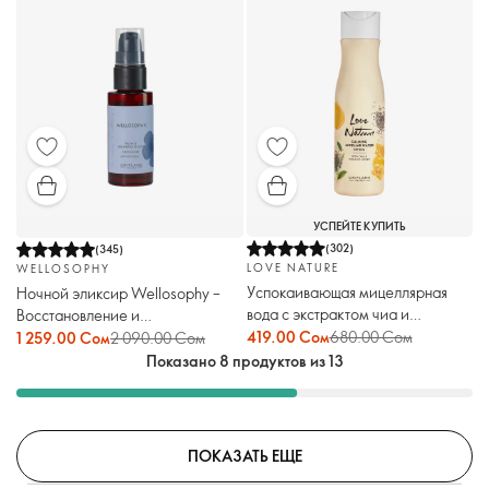
УСПЕЙТЕ КУПИТЬ
(
302
)
(
345
)
LOVE NATURE
WELLOSOPHY
Успокаивающая мицеллярная
Ночной эликсир Wellosophy –
вода с экстрактом чиа и
Восстановление и
органическим мёдом Love
разглаживание
419.00 Сом
680.00 Сом
1 259.00 Сом
2 090.00 Сом
Nature
Показано 8 продуктов из 13
ПОКАЗАТЬ ЕЩЕ