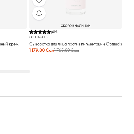
СКОРО В НАЛИЧИИ
(
693
)
OPTIMALS
чный крем
Сыворотка для лица против пигментации Optimals
1 179.00 Сом
1 765.00 Сом