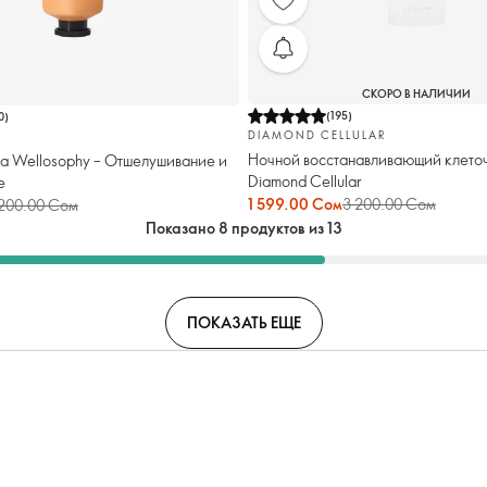
СКОРО В НАЛИЧИИ
(
195
)
0
)
DIAMOND CELLULAR
Ночной восстанавливающий клето
ца Wellosophy – Отшелушивание и
Diamond Cellular
е
1 599.00 Сом
3 200.00 Сом
 200.00 Сом
Показано 8 продуктов из 13
ПОКАЗАТЬ ЕЩЕ