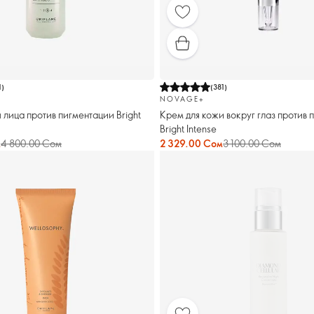
1
)
(
381
)
NOVAGE+
 лица против пигментации Bright
Крем для кожи вокруг глаз против 
Bright Intense
м
4 800.00 Сом
2 329.00 Сом
3 100.00 Сом