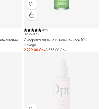
(
857
)
NOVAGE+
пигментации
Сыворотка для лица с ниацинамидом 10%
Novage+
2 299.00 Сом
3 535.00 Сом