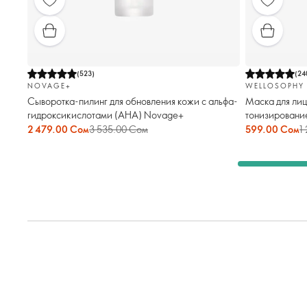
(
523
)
(
24
NOVAGE+
WELLOSOPHY
Сыворотка-пилинг для обновления кожи с альфа-
Маска для ли
гидроксикислотами (AHA) Novage+
тонизировани
2 479.00 Сом
3 535.00 Сом
599.00 Сом
1