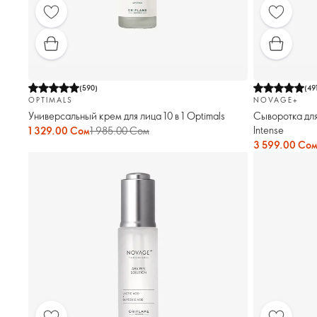
(
590
)
(
49
OPTIMALS
NOVAGE+
Универсальный крем для лица 10 в 1 Optimals
Сыворотка для
Intense
1 329.00 Сом
1 985.00 Сом
3 599.00 Со