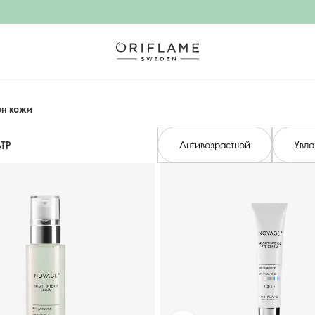
он кожи
Антивозрастной
Увла
ТР