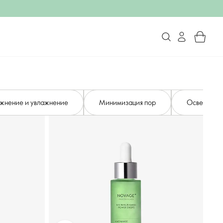
жнение и увлажнение
Минимизация пор
Осветлени