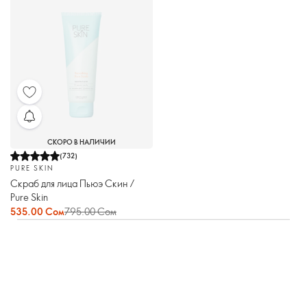
СКОРО В НАЛИЧИИ
(
732
)
PURE SKIN
Скраб для лица Пьюэ Скин /
Pure Skin
535.00 Сом
795.00 Сом