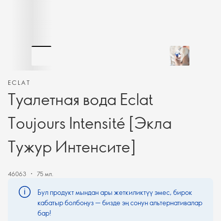
ECLAT
Туалетная вода Eclat
Toujours Intensité [Экла
Тужур Интенсите]
46063
75 мл.
Бул продукт мындан ары жеткиликтүү эмес, бирок
кабатыр болбоңуз — бизде эң сонун альтернативалар
бар!