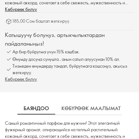
кожаный аккорд, сочетает в себе свежесть, мужественность и
теплую чувственность.
Көбүрөөк билүү
185,00 Сом баштап жеткирүү.
Катышуучу болуңуз, артыкчылыктардан
пайдаланыңыз!
Ар бир буйрутма үчүн 15% кэшбэк.
Өнүмдү досуңа сунушта , анын сатып алуусунан 10% ал.
Тизмеден өнүмдөрдү тандап, буйрутмага кошсоңуз, акысыз
жеткирүү.
Көбүрөөк билүү
БАЯНДОО
КӨБҮРӨӨК МААЛЫМАТ
К
Самый романтичный парфюм для мужчин! Этот элегантный
фужерный аромат, опирающийся на теплый растительный
кожаный аккорд, сочетает в себе свежесть, мужественность и