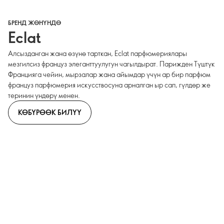
БРЕНД ЖӨНҮНДӨ
Eclat
Алсызданган жана өзүнө тарткан, Eclat парфюмериялары
мезгилсиз француз элеганттуулугун чагылдырат. Парижден Түштүк
Францияга чейин, мырзалар жана айымдар үчүн ар бир парфюм
француз парфюмерия искусствосуна арналган ыр сап, гүлдөр же
теринин үндөрү менен.
КӨБҮРӨӨК БИЛҮҮ