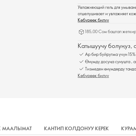
Увлажняющий гель для умывани
отшелушивает и увлажняет кож
Көбүрөөк билүү
185,00 Сом баштап жеткир
Катышуучу болуңуз,
Ар бир буйрутма үчүн 15%
Өнүмдү досуңа сунушта , а
Тизмеден өнүмдөрдү танда
Көбүрөөк билүү
К МААЛЫМАТ
КАНТИП КОЛДОНУУ КЕРЕК
КУРА