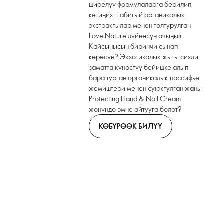
ширелүү формулаларга берилип
кетиңиз. Табигый органикалык
экстрактылар менен толтурулган
Love Nature дүйнөсүн ачыңыз.
Кайсынысын биринчи сынап
көрөсүң? Экзотикалык жыты сизди
заматта күнөстүү бейишке алып
бара турган органикалык пассифье
жемиштери менен суюктулган жаңы
Protecting Hand & Nail Cream
жөнүндө эмне айтууга болот?
КӨБҮРӨӨК БИЛҮҮ