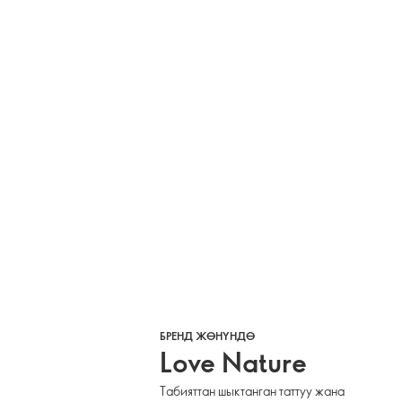
БРЕНД ЖӨНҮНДӨ
Love Nature
Табияттан шыктанган таттуу жана