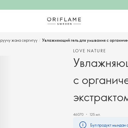
руучу жана сергитүү
/
Увлажняющий гель для умывания с органичес
LOVE NATURE
Увлажняющ
с органич
экстракто
46070
125 мл.
Бул продукт мындан 