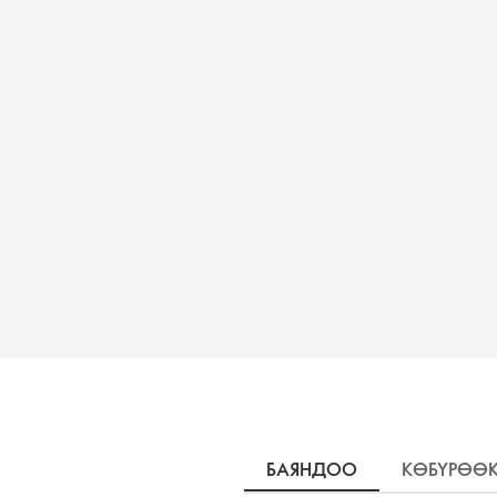
БАЯНДОО
КӨБҮРӨӨ