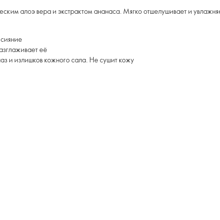
ским алоэ вера и экстрактом ананаса. Мягко отшелушивает и увлажняет
 сияние
разглаживает её
аз и излишков кожного сала. Не сушит кожу