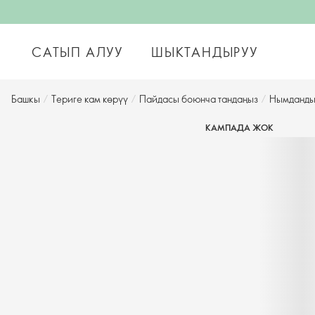
САТЫП АЛУУ
ШЫКТАНДЫРУУ
Башкы
/
Териге кам көрүү
/
Пайдасы боюнча тандаңыз
/
Нымданды
КАМПАДА ЖОК