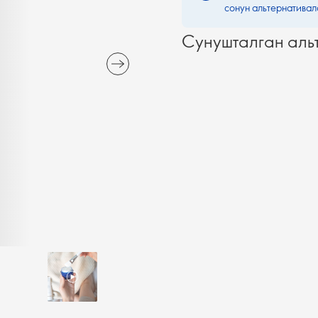
сонун альтернативал
Сунушталган аль