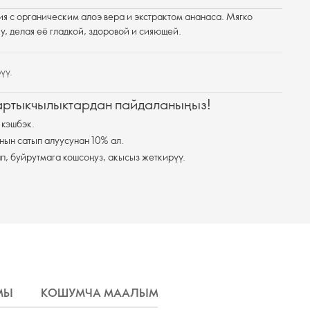
я с органическим алоэ вера и экстрактом ананаса. Мягко
у, делая её гладкой, здоровой и сияющей.
үү.
 артыкчылыктардан пайдаланыңыз!
 кэшбэк.
нын сатып алуусунан 10% ал.
п, буйрутмага кошсоңуз, акысыз жеткирүү.
МЫ
КОШУМЧА МААЛЫМАТ
ЖЕТКИРҮҮ