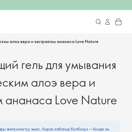
ким алоэ вера и экстрактом ананаса Love Nature
ий гель для умывания
еским алоэ вера и
м ананаса Love Nature
ары жеткиликтүү эмес, бирок кабатыр болбоңуз — бизде эң