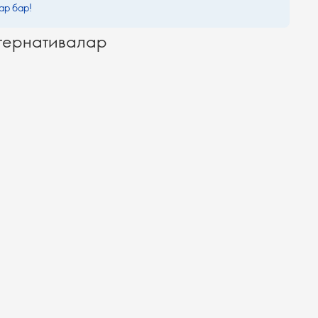
ар бар!
тернативалар