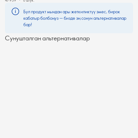
47959
8 штук.
Бул продукт мындан ары жеткиликтүү эмес, бирок
кабатыр болбоңуз — бизде эң сонун альтернативалар
бар!
Сунушталган альтернативалар