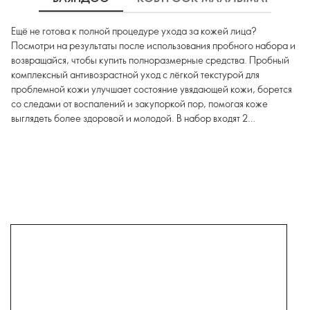
Ещё не готова к полной процедуре ухода за кожей лица?
Посмотри на результаты после использования пробного набора и
возвращайся, чтобы купить полноразмерные средства. Пробный
комплексный антивозрастной уход с лёгкой текстурой для
проблемной кожи улучшает состояние увядающей кожи, борется
со следами от воспалений и закупоркой пор, помогая коже
выглядеть более здоровой и молодой. В набор входят 2
полноразмерных средства (сыворотка и дневной крем) и 6
пробников (2 х очищающих средства, 2 х крема для век, 2 х
ночных крема).