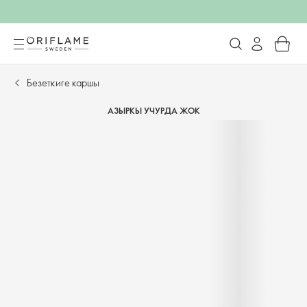
Безеткиге каршы
АЗЫРКЫ УЧУРДА ЖОК