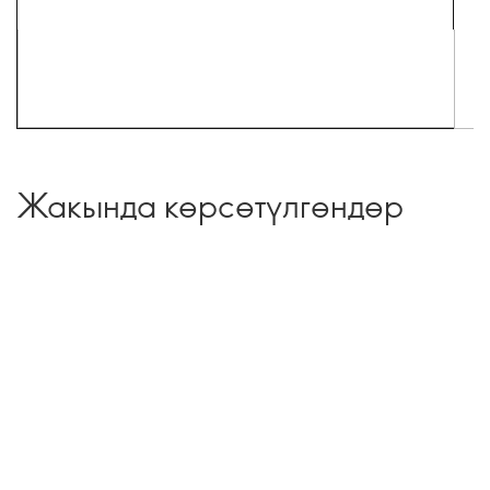
Жакында көрсөтүлгөндөр