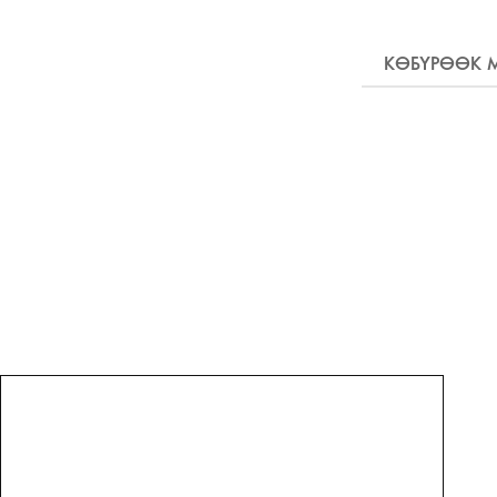
КӨБҮРӨӨК 