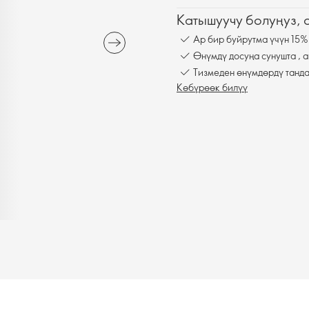
Катышуучу болуңуз,
Ар бир буйрутма үчүн 15%
Өнүмдү досуңа сунушта , а
Тизмеден өнүмдөрдү танда
Көбүрөөк билүү