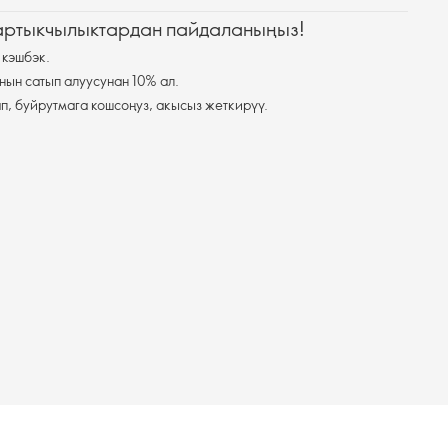
 артыкчылыктардан пайдаланыңыз!
 кэшбэк.
нын сатып алуусунан 10% ал.
п, буйрутмага кошсоңуз, акысыз жеткирүү.