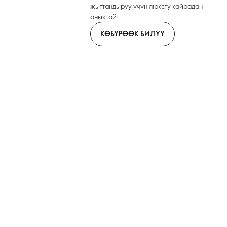
жыттандыруу үчүн люксту кайрадан
аныктайт.
КӨБҮРӨӨК БИЛҮҮ