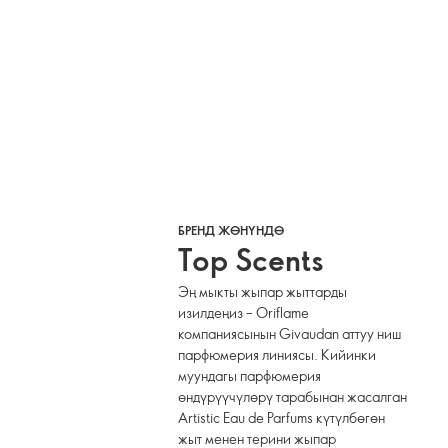
БРЕНД ЖӨНҮНДӨ
Top Scents
Эң мыкты жыпар жыттарды
изилдеңиз – Oriflame
компаниясынын Givaudan аттуу ниш
парфюмерия линиясы. Кийинки
муундагы парфюмерия
өндүрүүчүлөрү тарабынан жасалган
Artistic Eau de Parfums күтүлбөгөн
жыт менен терини жыпар