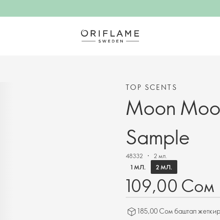
TOP SCENTS
Moon Mood
Sample
48332
2 мл.
2 МЛ.
1 МЛ.
109,00 Сом
185,00 Сом баштап жеткир