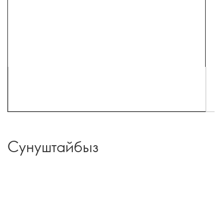
Сунуштайбыз