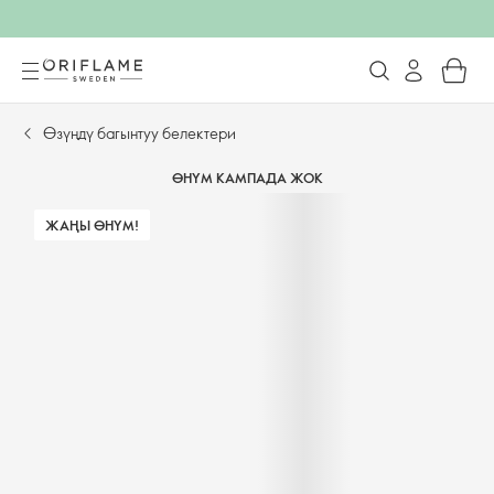
Өзүңдү багынтуу белектери
ӨНҮМ КАМПАДА ЖОК
ЖАҢЫ ӨНҮМ!