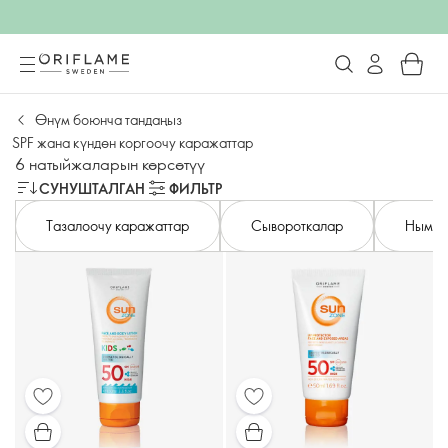
Өнүм боюнча тандаңыз
SPF жана күндөн коргоочу каражаттар
6 натыйжаларын көрсөтүү
СУНУШТАЛГАН
ФИЛЬТР
Тазалоочу каражаттар
Сывороткалар
Нымдо