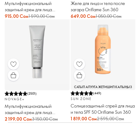
Мультифункциональный
Желе для лица и тела после
защитный крем для лица
загара Oriflame Sun 360
Optimals
915,00 Сом
1 590,00 Сом
649,00 Сом
1 050,00 Сом
САТЫП АЛУУГА ЖЕТИШИП КАЛЫҢЫЗ
(
449
)
(
2501
)
SUN ZONE
NOVAGE+
Солнцезащитный спрей для лица
Мультифункциональный
и тела SPF 50 Oriflame Sun 360
защитный крем для лица
Novage+
1 819,00 Сом
2 595,00 Сом
2 199,00 Сом
3 150,00 Сом