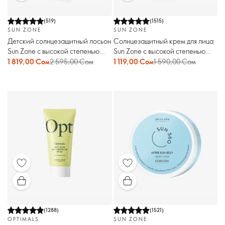
(
519
)
(
1515
)
SUN ZONE
SUN ZONE
Детский солнцезащитный лосьон
Солнцезащитный крем для лица
Sun Zone с высокой степенью
Sun Zone с высокой степенью
защиты SPF 50
защиты SPF 50
1 819,00 Сом
2 595,00 Сом
1 119,00 Сом
1 590,00 Сом
(
1288
)
(
1521
)
OPTIMALS
SUN ZONE