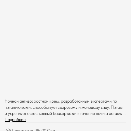
Ночной антивозрастной крем, разработанный экспертами по
питанию кожи, способствует здоровому и молодому виду. Питает
и укрепляет естественный барьер кожи в течение ночи и оставляет
ощущение мягкости.
Подробнее
Доставка от 185.00 Сом.