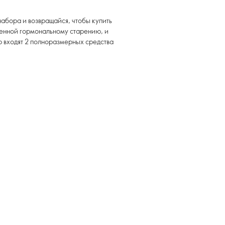
набора и возвращайся, чтобы купить
енной гормональному старению, и
р входят 2 полноразмерных средства