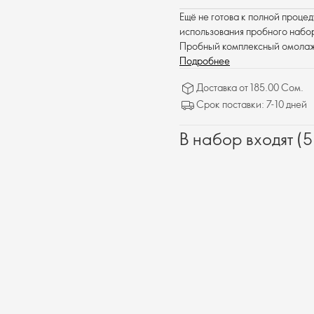
Ещё не готова к полной проце
использования пробного набор
Пробный комплексный омолаж
гормональному старению, и п
Подробнее
здоровым состоянием в любой 
Доставка от 185.00 Сом.
(сыворотка и дневной крем) и 
Срок поставки: 7-10 дней
ночных крема).
В набор входят (5