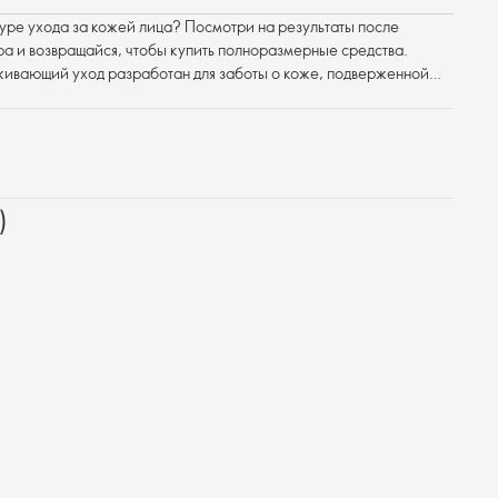
дуре ухода за кожей лица? Посмотри на результаты после
а и возвращайся, чтобы купить полноразмерные средства.
ивающий уход разработан для заботы о коже, подверженной
реображает зрелую кожу, чтобы ты могла наслаждаться её
период жизни. В набор входят 2 полноразмерных средства
6 пробников (2 х очищающих средства, 2 х крема для век, 2 х
)