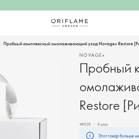
/
Пробный комплексный омолаживающий уход Novage+ Restore [Р
NOVAGE+
Пробный 
омолажив
Restore [Р
48928
8 штук.
Этот товар больше не