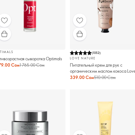
TIMALS
(
1052
)
тивозрастная сыворотка Optimals
LOVE NATURE
Питательный крем для рук с
179.00 Сом
1 765.00 Сом
органическим маслом кокоса Lov
Nature
339.00 Сом
510.00 Сом