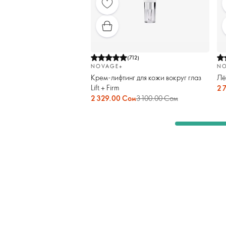
(
712
)
NOVAGE+
NO
Крем-лифтинг для кожи вокруг глаз
Лё
Lift + Firm
2 
2 329.00 Сом
3 100.00 Сом