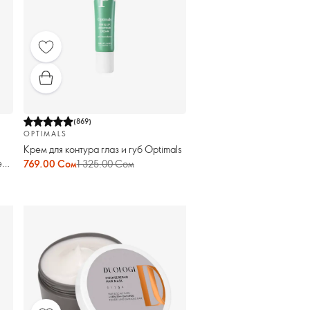
(
869
)
OPTIMALS
Крем для контура глаз и губ Optimals
e
769.00 Сом
1 325.00 Сом