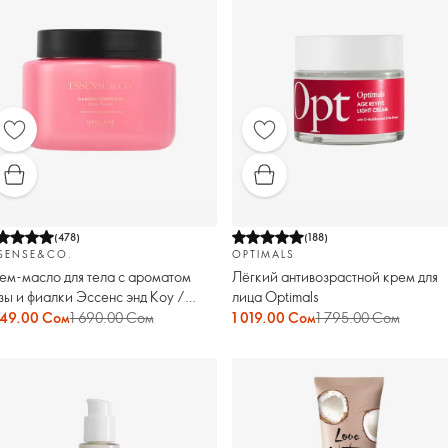
(
478
)
(
188
)
SENSE&CO.
OPTIMALS
ем-масло для тела с ароматом
Лёгкий антивозрастной крем для
зы и фиалки Эссенс энд Коу /
лица Optimals
sense & Co.
049.00 Сом
1 690.00 Сом
1 019.00 Сом
1 795.00 Сом