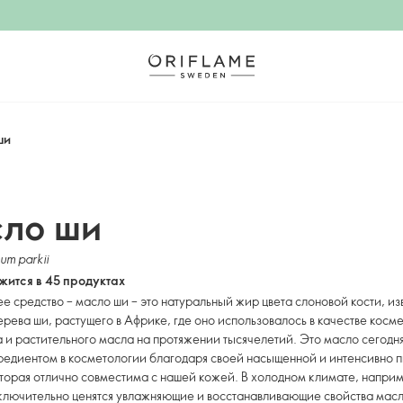
ши
ло ши
um parkii
ится в 45 продуктах
 средство – масло ши – это натуральный жир цвета слоновой кости, и
ерева ши, растущего в Африке, где оно использовалось в качестве косм
 и растительного масла на протяжении тысячелетий. Это масло сегодня
редиентом в косметологии благодаря своей насыщенной и интенсивно
оторая отлично совместима с нашей кожей. В холодном климате, наприм
ключительно ценятся увлажняющие и восстанавливающие свойства масл