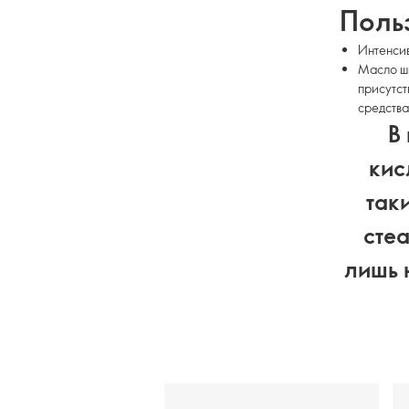
Поль
Интенсив
Масло ши
присутст
средства
В
кис
так
стеа
лишь 