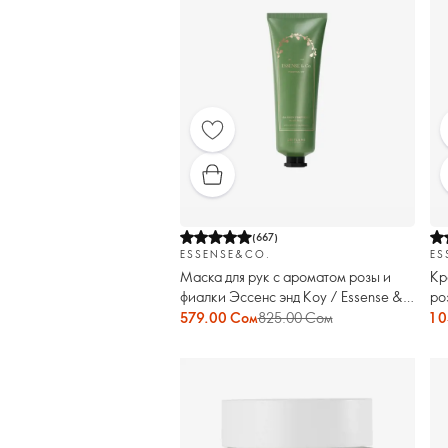
(
667
)
ESSENSE&CO.
ES
Маска для рук с ароматом розы и
Кр
фиалки Эссенс энд Коу / Essense &
ро
Co.
Es
579.00 Сом
825.00 Сом
1 