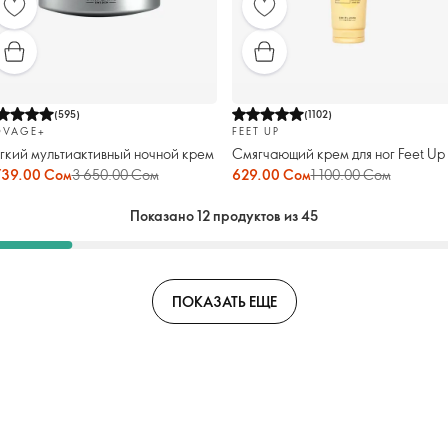
(
595
)
(
1102
)
VAGE+
FEET UP
гкий мультиактивный ночной крем
Смягчающий крем для ног Feet Up
739.00 Сом
3 650.00 Сом
629.00 Сом
1 100.00 Сом
Показано 12 продуктов из 45
ПОКАЗАТЬ ЕЩЕ