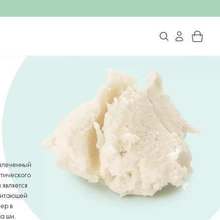
звлеченный
етического
 является
 питающей
ер в
а ши.