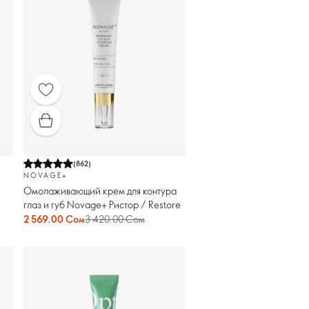
(
862
)
NOVAGE+
Омолаживающий крем для контура
глаз и губ Novage+ Ристор / Restore
2 569.00 Сом
3 420.00 Сом