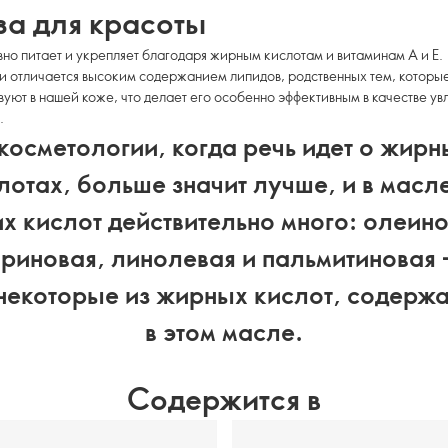
за для красоты
но питает и укрепляет благодаря жирным кислотам и витаминам А и Е.
 отличается высоким содержанием липидов, родственных тем, которы
вуют в нашей коже, что делает его особенно эффективным в качестве 
.
 косметологии, когда речь идет о жирн
лотах, больше значит лучше, и в масл
их кислот действительно много: олеино
риновая, линолевая и пальмитиновая 
некоторые из жирных кислот, содерж
в этом масле.
Содержится в