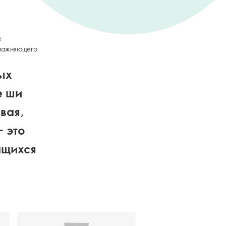
е
увлажняющего
ых
е ши
вая,
– это
ащихся