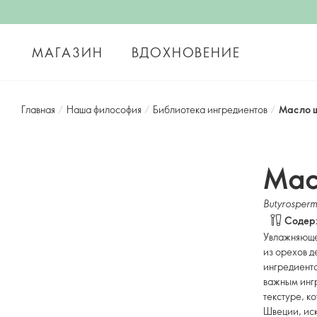
МАГАЗИН
ВДОХНОВЕНИЕ
Главная
/
Наша философия
/
Библиотека ингредиентов
/
Масло 
Мас
Butyrosperm
Содерж
Увлажняющее
из орехов д
ингредиента
важным инг
текстуре, к
Швеции, ис