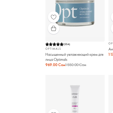
OP
(
554
)
Ан
OPTIMALS
Насыщенный увлажняющий крем для
1 
лица Optimals
969.00 Сом
1 550.00 Сом