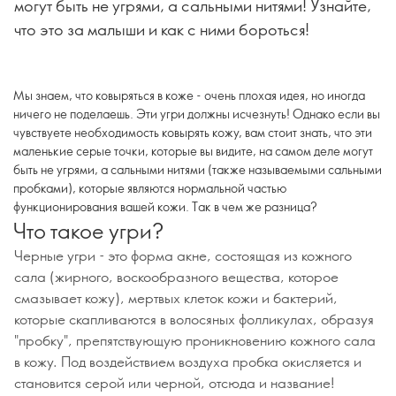
могут быть не угрями, а сальными нитями! Узнайте,
что это за малыши и как с ними бороться!
Мы знаем, что ковыряться в коже - очень плохая идея, но иногда
ничего не поделаешь. Эти угри должны исчезнуть! Однако если вы
чувствуете необходимость ковырять кожу, вам стоит знать, что эти
маленькие серые точки, которые вы видите, на самом деле могут
быть не угрями, а сальными нитями (также называемыми сальными
пробками), которые являются нормальной частью
функционирования вашей кожи. Так в чем же разница?
Что такое угри?
Черные угри - это форма акне, состоящая из кожного
сала (жирного, воскообразного вещества, которое
смазывает кожу), мертвых клеток кожи и бактерий,
которые скапливаются в волосяных фолликулах, образуя
"пробку", препятствующую проникновению кожного сала
в кожу. Под воздействием воздуха пробка окисляется и
становится серой или черной, отсюда и название!