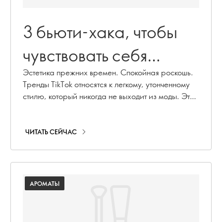
3 бьюти-хака, чтобы
чувствовать себя
роскошно
Эстетика прежних времен. Спокойная роскошь.
Тренды TikTok относятся к легкому, утонченному
стилю, который никогда не выходит из моды. Эти
бьюти-хаки для экстравагантных ощущений
помогут вам почувствовать себя роскошной.
ЧИТАТЬ СЕЙЧАС
АРОМАТЫ