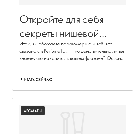
Откройте для себя
секреты нишевой
парфюмерии:
Итак, вы обожаете парфюмерию и всё, что
связано с #PerfumeTok, — но действительно ли вы
профессиональный
знаете, что находится в вашем флаконе? Освойте
тонкости парфюмерного дела с помощью нашего
словарь ароматов.
глоссария нишевой парфюмерии: ваш пропуск
за кулисы создания ароматов. От секретных
ЧИТАТЬ СЕЙЧАС
ингредиентов до секретов нишевой парфюмерии
— здесь вы найдете всё, что нужно, чтобы звучать
(и пахнуть) как настоящий профессионал.
Продолжайте листать, чтобы улучшить свои
АРОМАТЫ
знания о парфюмерии…