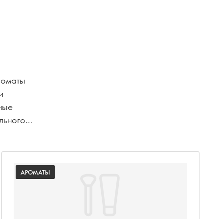
роматы
и
ные
льного
АРОМАТЫ