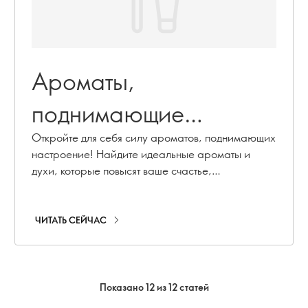
Ароматы,
поднимающие
настроение и
Откройте для себя силу ароматов, поднимающих
настроение! Найдите идеальные ароматы и
поднимающие
духи, которые повысят ваше счастье,
уверенность, элегантность и расслабление.
настроение на весь
ЧИТАТЬ СЕЙЧАС
день
Показано 12 из 12 статей