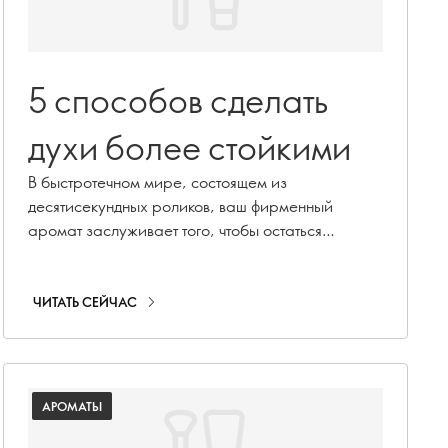
5 способов сделать
духи более стойкими
В быстротечном мире, состоящем из
десятисекундных роликов, ваш фирменный
аромат заслуживает того, чтобы остаться
надолго. Всем нам приходилось испытывать
разочарование от слишком быстро исчезающего
аромата. Но не волнуйтесь, ведь мы раскрываем
ЧИТАТЬ СЕЙЧАС
несколько практических советов, как продлить
срок службы любимого парфюма и сделать его
неотъемлемой частью вашего образа.
АРОМАТЫ