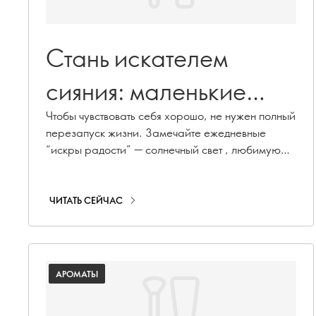
Стань искателем
сияния: маленькие
привычки, которые
Чтобы чувствовать себя хорошо, не нужен полный
перезапуск жизни. Замечайте ежедневные
поднимают
“искры радости” — солнечный свет , любимую
песню, аромат вашего парфюма и настроение
настроение
сразу становится лучше. Тренируйте мозг
фокусироваться на позитиве, и вы начнёте
ЧИТАТЬ СЕЙЧАС
собирать всё больше маленьких моментов,
которые зажигают радость!
АРОМАТЫ