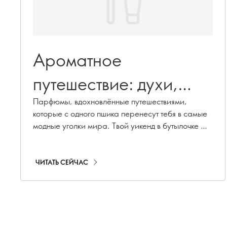
Ароматное
путешествие: духи,
которые перенесут
Парфюмы, вдохновлённые путешествиями,
которые с одного пшика перенесут тебя в самые
тебя в другое место
модные уголки мира. Твой уикенд в бутылочке —
позволь ароматам Eclat отправить тебя на
Лазурный берег или в городской Парижский
отдых.
ЧИТАТЬ СЕЙЧАС