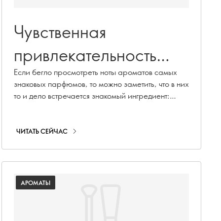
Чувственная
привлекательность
парфюмерных нот
Если бегло просмотреть ноты ароматов самых
знаковых парфюмов, то можно заметить, что в них
мускуса
то и дело встречается знакомый ингредиент:
мускус. Почему, спросите вы? Вероятно, вы и
сами не чужды мускусу (поклонники 90-х,
например, teenager ck One?) Благодаря своей
ЧИТАТЬ СЕЙЧАС
чувственной привлекательности мускусные ноты
притягивают людей как магнит - не говоря уже о
бесконечных комплиментах и просьбах
рассказать, какие духи на вас.
АРОМАТЫ