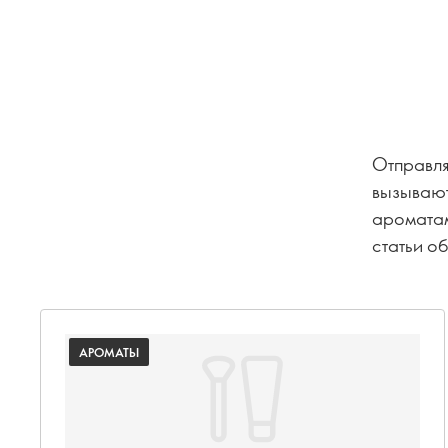
Отправля
вызывают
ароматам
статьи о
фирменно
АРОМАТЫ