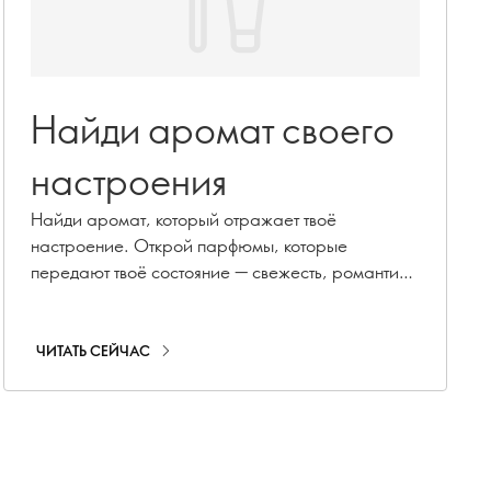
Найди аромат своего
настроения
Найди аромат, который отражает твоё
настроение. Открой парфюмы, которые
передают твоё состояние — свежесть, романтику,
смелость или спокойствие — и исследуй ароматы
для каждой твоей стороны.
ЧИТАТЬ СЕЙЧАС