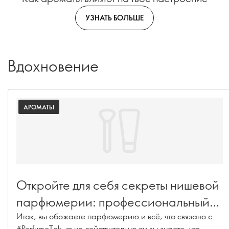
УЗНАТЬ БОЛЬШЕ
Вдохновение
АРОМАТЫ
Откройте для себя секреты нишевой
парфюмерии: профессиональный
словарь ароматов.
Итак, вы обожаете парфюмерию и всё, что связано с
#PerfumeTok, — но действительно ли вы знаете, что