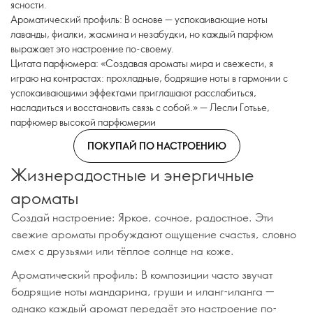
ясности.
Ароматический профиль: В основе — успокаивающие ноты
лаванды, фиалки, жасмина и незабудки, но каждый парфюм
выражает это настроение по-своему.
Цитата парфюмера: «Создавая ароматы мира и свежести, я
играю на контрастах: прохладные, бодрящие ноты в гармонии с
успокаивающими эффектами приглашают расслабиться,
насладиться и восстановить связь с собой.» — Лесли Готьье,
парфюмер высокой парфюмерии
ПОКУПАЙ ПО НАСТРОЕНИЮ
Жизнерадостные и энергичные
ароматы
Создай настроение: Яркое, сочное, радостное. Эти
свежие ароматы пробуждают ощущение счастья, словно
смех с друзьями или тёплое солнце на коже.
Ароматический профиль: В композиции часто звучат
бодрящие ноты мандарина, груши и иланг-иланга —
однако каждый аромат передаёт это настроение по-