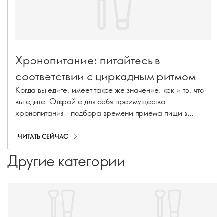
Хронопитание: питайтесь в
соответствии с циркадным ритмом
Когда вы едите, имеет такое же значение, как и то, что
вы едите! Откройте для себя преимущества
хронопитания - подбора времени приема пищи в
соответствии с вашими циркадными ритмами - вместе с
Изабеллой Ли, доктором философии.
ЧИТАТЬ СЕЙЧАС
Другие категории